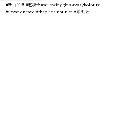
#新百代紙 #邀請卡 #Arjowinggins #keaykolours
#invationcard #theprintinstitute #印研所