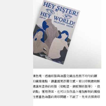
在無塗紙上印刷大面積色塊，透過紙張與油墨交織出些微不均勻的顯
色，以及印刷後透出的纖維雜點，讓畫面更添層次感。若以印刷飽和鮮
豔為前提，通常都會建議有塗佈的紙張（如輕塗、銅版類紙張等），但
如果將所謂的「印刷缺點」運用得宜，也可以在作品上增加鮮明的風格
與主題性，不過也要注意重色油墨的背印問題。不說了，先來去擦背印
惹( ´•̥̥̥ω•̥̥̥` )