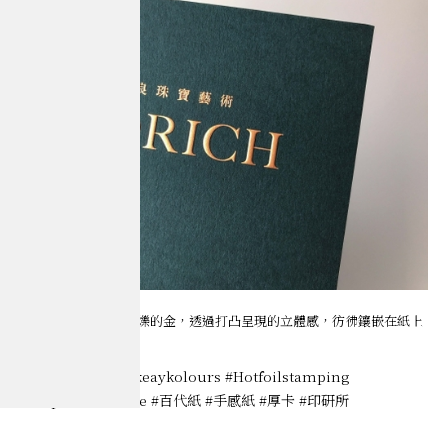
深沈的墨綠映襯出閃爍的金，透過打凸呈現的立體感，彷彿鑲嵌在紙上
的珠寶一般。
#Arjowinggins #keaykolours #Hotfoilstamping
#theprintinstitute #百代紙 #手感紙 #厚卡 #印研所