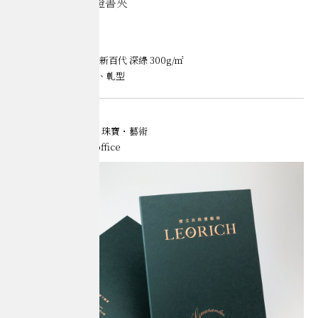
廖文良珠寶｜保證書夾
Books
材質｜長瑩國際 英國新百代 深綠 300g/㎡
加工｜燙霧金、打凸、軋型
Credits
Client｜廖文良Rich 珠寶・藝術
Design｜a better office