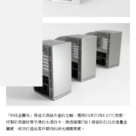
「科技金屬灰」是這次商品外盒的主軸，選用PANTONE 877C色號，
印製於表面材質平滑的水漾白卡，再透過霧P加上局部的打凸去堆疊金
屬感，成功打造出客戶期待的消光鋼鐵質感。