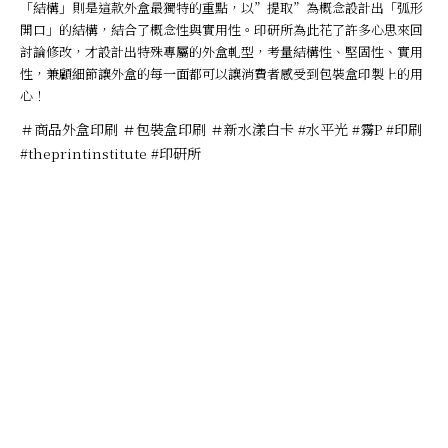
「結構」則是這款外盒最獨特的重點，以”提取”為概念設計出「弧形
開口」的結構，結合了概念性與實用性。印研所為此花了許多心思來回
討論修改，才設計出特殊專屬的外盒軋型，考量結構性、堅固性、實用
性，兼顧細節讓外盒的每一面都可以讓消費者感受到包裝盒印製上的用
心！
＃商品外盒印刷 ＃包裝盒印刷 ＃新水漾白卡 #水平光 #霧P #印刷
#theprintinstitute #印研所