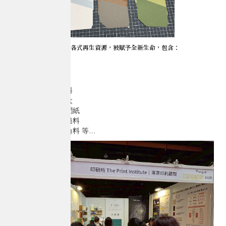
所使用的紙張，皆來自各式再生資源，被賦予全新生命，包含：
茶葉廢料
咖啡銀皮
足球場草皮
雲杉木材廢料
回收牛奶紙盒
牛皮紙與新聞紙
紅酒軟木塞邊料
皮革製程邊角料 等…