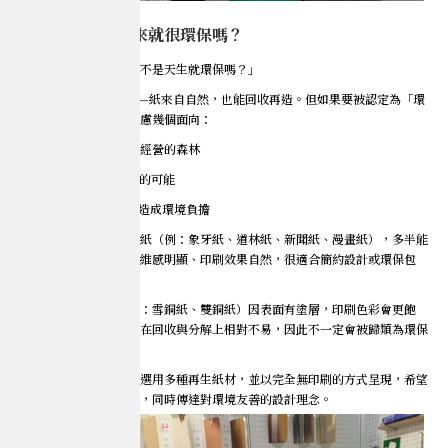
環保紙？紙張本來就很環保嗎？
很多人會好奇：「紙張不是天生就環保嗎？」
其實某種程度上是的——紙來自自然，也能回收再造。但如果要被認定為「環
保用紙」，通常還會考慮幾個面向：
1. 原料是否來自可持續經營的森林
2.是否具備回收再利用的可能
3.是否能自然分解、不造成環境負擔
像市面上常見的非塗佈紙（例：象牙紙、道林紙、新聞紙、漫畫紙），多半能
符合這些條件，質地纖維感明顯、印刷效果自然，很適合簡約設計或環保包
裝。
相較之下，塗佈紙（例：雪銅紙、雙銅紙）因表面有塗層，印刷色彩會更飽
和、平滑，但塗層材質在回收與分解上相對不易，因此不一定會被歸類為環保
紙。
也因此，這次我們嘗試選用多種再生紙材，並以完全無印刷的方式呈現，希望
減少加工、降低碳足跡，同時傳達對環境友善的設計理念。