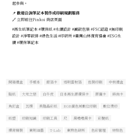
起參與。
📌
歡迎洽詢筆記本製作或印刷規劃服務
🔗 立即前往Pinkoi 商店頁面
#再生紙筆記本 #環保紙 #永續設計 #減碳包裝 #FSC認證 #無印刷
設計 #淨零碳排 #綠色生活 #印研所 #臺灣山林復育協會 #ESG永
續 #環保筆記本
開箱禮盒
手帳本
銀箔卡
透明雷射箔
包裝印刷
中秋禮盒
貼紙
大地之戀
白牛皮
日本再生源環保卡
原儷卡
時尚卡
角釘盒
瓦楞
美階晶彩紙
RGB廣色域數位印刷
數位燙印
紙塑
印刷知識
印刷工具
尺
黑嚕嚕黑卡
彩艷紙
裸背精裝
東明油墨
T-Lab
東煦色研所
色彩管理
特別色