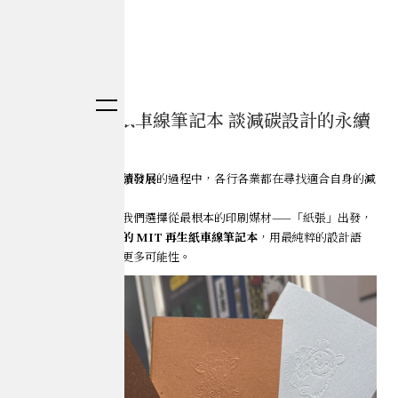
從 MIT 再生紙車線筆記本 談減碳設計的永續
行動
在邁向
淨零碳排
與
永續發展
的過程中，各行各業都在尋找適合自身的減
碳實踐方式。
對印研所而言，這次我們選擇從最根本的印刷媒材——「紙張」出發，
製作出一系列
無印刷的 MIT 再生紙車線筆記本
，用最純粹的設計語
言，探索「
減碳
」的更多可能性。