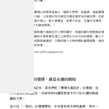
【永續實績】社團法人臺灣山林復育協會以「植群生態學」為基礎，推動臺灣
淺山植群（森林）復育行動，以恢復生物多樣性及棲地復育為終極目標，目前
實績有臺中大肚山、高雄半屏山、彰化東螺溪、苗栗大安溪、花蓮月牙灣等，
並於2022年榮獲「國家永續發展獎」。
【願景藍圖】此復育行動將擴大推動至中小學校園中，透過校園生態樹島的建
置與融入教學，來提升國民生態素養及建立人與眾生共存共好的價值。數以千
計的生態樹島，也將形成點線面連結，交織成國土生態綠網的重要節點，進而
加速臺灣各地淺山森林的恢復。
【官方網站】https://www.reforestation.tw/
結語｜一張紙的選擇，就是永續的開始
MIT再生紙車線筆記本，是我們對「環境友善設計」的實踐，從
材料選擇到製程設計，印研所將持續探索更多可行的永續印刷與
減碳方案。
這次從「一張紙」的選擇開始，未來還有更多綠色創意，等你一