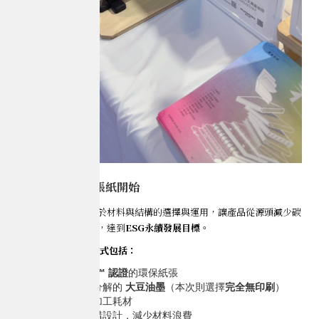
減碳設計，從一張紙開始
減碳設計
的核心，在於材料與結構的選擇與運用，讓產品從源頭減少碳
排放，提高資源效率，達到
ESG永續發展目標
。
👀
常見的減碳設計方式包括：
選用具
FSC™ 認證
的環保紙張
採用可自然分解的
大豆油墨
（本次則選擇
完全無印刷
）
降低印刷與加工耗材
使用優化結構設計，減少材料浪費