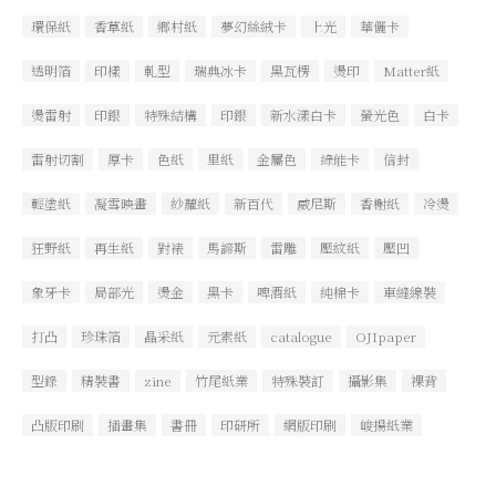
環保紙
香草紙
鄉村紙
夢幻絲絨卡
上光
華儷卡
透明箔
印樣
軋型
瑞典冰卡
黑瓦楞
燙印
Matter紙
燙雷射
印銀
特殊結構
印銀
新水漾白卡
螢光色
白卡
雷射切割
厚卡
色紙
里紙
金屬色
綠能卡
信封
輕塗紙
凝雪映畫
紗蘿紙
新百代
威尼斯
香榭紙
冷燙
狂野紙
再生紙
對裱
馬諦斯
雷雕
壓紋紙
壓凹
象牙卡
局部光
燙金
黑卡
啤酒紙
純棉卡
車縫線裝
打凸
珍珠箔
晶采紙
元素紙
catalogue
OJIpaper
型錄
精裝書
zine
竹尾紙業
特殊裝訂
攝影集
裸背
凸版印刷
插畫集
書冊
印研所
網版印刷
峻揚紙業