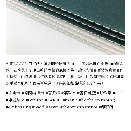
封面LOGO使用打凸、燙透明珍珠箔的加工，製造出同色系疊加的層次
感，在視覺上呈現出乾淨內斂的風格；為了讓水彩插畫更貼近真實畫作
的樣貌，內頁選用保留紙張抄造紋理的暮月紙，比起圖畫紙多了較細膩
的手感及肌理，讓菜單成為一道能被細細品嚐的印刷前菜。
#宇宙卡 #德國純棉卡 #暮月紙 #菜單本 #書冊軋型 #珍珠箔 #打凸
#車縫線裝 #Gmund #TAKEO #menu #hotfoilstamping
#embossing #Saddlesewn #theprintinstitute #印研所