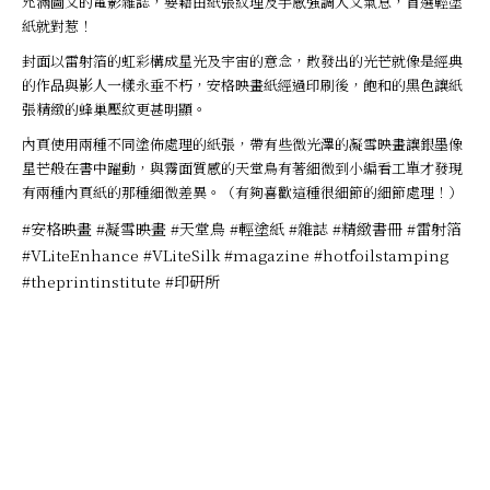
充滿圖文的電影雜誌，要藉由紙張紋理及手感強調人文氣息，首選輕塗
紙就對惹！
封面以雷射箔的虹彩構成星光及宇宙的意念，散發出的光芒就像是經典
的作品與影人一樣永垂不朽，安格映畫紙經過印刷後，飽和的黑色讓紙
張精緻的蜂巢壓紋更甚明顯。
內頁使用兩種不同塗佈處理的紙張，帶有些微光澤的凝雪映畫讓銀墨像
星芒般在書中躍動，與霧面質感的天堂鳥有著細微到小編看工單才發現
有兩種內頁紙的那種細微差異。（有夠喜歡這種很細節的細節處理！）
#安格映畫 #凝雪映畫 #天堂鳥 #輕塗紙 #雜誌 #精緻書冊 #雷射箔
#VLiteEnhance #VLiteSilk #magazine #hotfoilstamping
#theprintinstitute #印研所