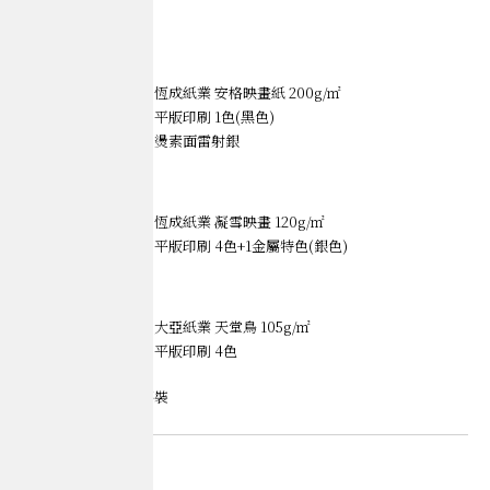
釀電影｜vol.O2
Books
【封面】
材質｜恆成紙業 安格映畫紙 200g/㎡
印刷｜平版印刷 1色(黑色)
加工｜燙素面雷射銀
【內頁A】
材質｜恆成紙業 凝雪映畫 120g/㎡
印刷｜平版印刷 4色+1金屬特色(銀色)
【內頁B】
材質｜大亞紙業 天堂鳥 105g/㎡
印刷｜平版印刷 4色
【裝訂】
‍長邊膠裝
Credits
Client｜ 釀電影